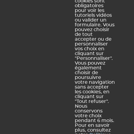
cookies sont
obligatoires
Schéma
pour voir les
pluriannuel
tutoriels vidéos
d'accessibilité
ou valider un
numérique
formulaire. Vous
pouvez choisir
de tout
accepter ou de
personnaliser
vos choix en
Légal Sites internet
Légal produits
cliquant sur
"Personnaliser".
Mentions légales et
Conditions générales de
Vous pouvez
conditions générales
vente et d'utilisation
également
d'utilisation des sites web
choisir de
Dispositions relatives à la
poursuivre
Politique de confidentialité
protection des données
votre navigation
personnelles
sans accepter
Politique de gestion des
les cookies, en
cookies
cliquant sur
Plan du site
"Tout refuser".
Nous
conservons
votre choix
pendant 6 mois.
Pour en savoir
plus, consultez