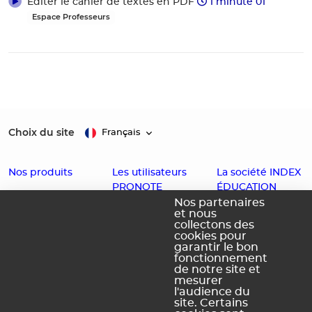
Éditer le cahier de textes en PDF
1 minute 01
Espace Professeurs
Choix du site
Français
Nos produits
Les utilisateurs
La société INDEX
PRONOTE
ÉDUCATION
EDT
Nos partenaires
et nous
Enseignants
Histoire
PRONOTE
collectons des
cookies pour
Familles
Offres d'emploi
PRONOTE
garantir le bon
fonctionnement
Partenaires
Contact
Primaire
de notre site et
Accessibilité :
PRONOTE
mesurer
l'audience du
Partiellement
Campus
site. Certains
conforme