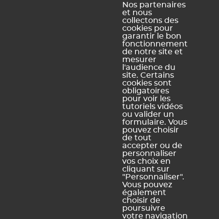
EDT
Nos partenaires
et nous
Enseignants
Histoire
PRONOTE
collectons des
cookies pour
Familles
Offres d'emploi
PRONOTE
garantir le bon
fonctionnement
Partenaires
Contact
Primaire
de notre site et
Accessibilité :
PRONOTE
mesurer
l'audience du
Partiellement
Campus
site. Certains
conforme
cookies sont
obligatoires
Schéma
pour voir les
pluriannuel
tutoriels vidéos
d'accessibilité
ou valider un
numérique
formulaire. Vous
pouvez choisir
de tout
accepter ou de
personnaliser
vos choix en
Légal Sites internet
Légal produits
cliquant sur
"Personnaliser".
Mentions légales et
Conditions générales de
Vous pouvez
conditions générales
vente et d'utilisation
également
d'utilisation des sites web
choisir de
Dispositions relatives à la
poursuivre
Politique de confidentialité
protection des données
votre navigation