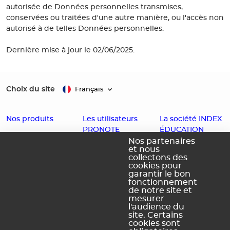
autorisée de Données personnelles transmises,
conservées ou traitées d'une autre manière, ou l'accès non
autorisé à de telles Données personnelles.
Dernière mise à jour le 02/06/2025.
Choix du site
Français
Nos produits
Les utilisateurs
La société INDEX
PRONOTE
ÉDUCATION
EDT
Nos partenaires
et nous
Enseignants
Histoire
PRONOTE
collectons des
cookies pour
Familles
Offres d'emploi
PRONOTE
garantir le bon
Partenaires
Contact
fonctionnement
Primaire
de notre site et
Accessibilité :
PRONOTE
mesurer
l'audience du
Partiellement
Campus
site. Certains
conforme
cookies sont