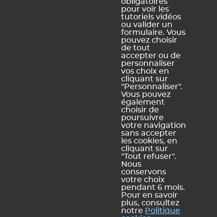
obligatoires
Schéma
pour voir les
pluriannuel
tutoriels vidéos
d'accessibilité
ou valider un
numérique
formulaire. Vous
pouvez choisir
de tout
accepter ou de
personnaliser
vos choix en
Légal Sites internet
Légal produits
cliquant sur
"Personnaliser".
Mentions légales et
Conditions générales de
Vous pouvez
conditions générales
vente et d'utilisation
également
d'utilisation des sites web
choisir de
Dispositions relatives à la
poursuivre
Politique de confidentialité
protection des données
votre navigation
personnelles
sans accepter
Politique de gestion des
les cookies, en
cookies
cliquant sur
Plan du site
"Tout refuser".
Nous
conservons
votre choix
pendant 6 mois.
Pour en savoir
plus, consultez
notre
Politique