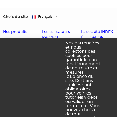
Choix du site
Français
Nos produits
Les utilisateurs
La société INDEX
PRONOTE
ÉDUCATION
EDT
Nos partenaires
et nous
Enseignants
Histoire
PRONOTE
collectons des
cookies pour
Familles
Offres d'emploi
PRONOTE
garantir le bon
fonctionnement
Partenaires
Contact
Primaire
de notre site et
Accessibilité :
PRONOTE
mesurer
l'audience du
Partiellement
Campus
site. Certains
conforme
cookies sont
obligatoires
Schéma
pour voir les
pluriannuel
tutoriels vidéos
d'accessibilité
ou valider un
numérique
formulaire. Vous
pouvez choisir
de tout