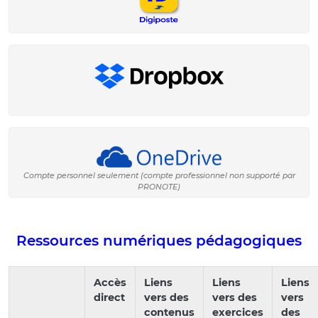
Compte personnel seulement (compte professionnel non supporté par
PRONOTE)
Ressources numériques pédagogiques
Accès
Liens
Liens
Liens
direct
vers des
vers des
vers
contenus
exercices
des