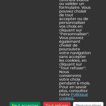
tutoriels vidéos
personnelles
Politique de gestion des
ou valider un
cookies
formulaire. Vous
pouvez choisir
Plan du site
de tout
accepter ou de
personnaliser
vos choix en
cliquant sur
"Personnaliser".
Vous pouvez
également
INDEX ÉDUCATION | © 2026
- B
choisir de
poursuivre
votre navigation
sans accepter
les cookies, en
cliquant sur
"Tout refuser".
Nous
conservons
votre choix
pendant 6 mois.
Pour en savoir
plus, consultez
notre
Politique
cookies
.
Tout accepter
Tout refuser
Personnaliser