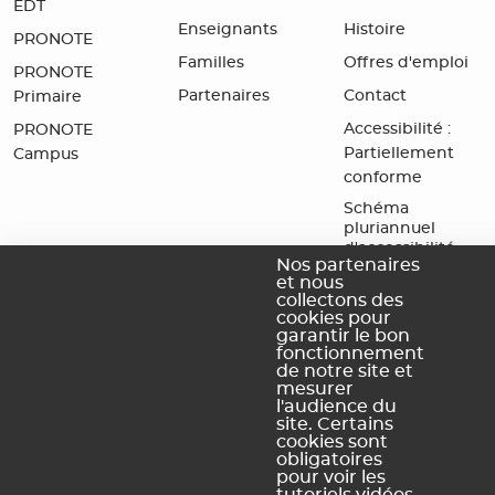
EDT
Enseignants
Histoire
PRONOTE
Familles
Offres d'emploi
PRONOTE
Partenaires
Contact
Primaire
Accessibilité :
PRONOTE
Partiellement
Campus
conforme
Schéma
pluriannuel
d'accessibilité
Nos partenaires
numérique
et nous
collectons des
cookies pour
garantir le bon
fonctionnement
Légal Sites internet
Légal produits
de notre site et
mesurer
l'audience du
Mentions légales et
Conditions générales de
site. Certains
conditions générales
vente et d'utilisation
cookies sont
d'utilisation des sites web
Dispositions relatives à la
obligatoires
pour voir les
Politique de confidentialité
protection des données