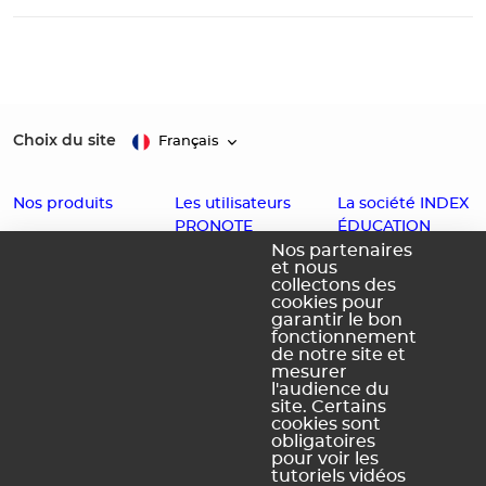
Choix du site
Français
Nos produits
Les utilisateurs
La société INDEX
PRONOTE
ÉDUCATION
EDT
Nos partenaires
et nous
Enseignants
Histoire
PRONOTE
collectons des
cookies pour
Familles
Offres d'emploi
PRONOTE
garantir le bon
fonctionnement
Partenaires
Contact
Primaire
de notre site et
Accessibilité :
PRONOTE
mesurer
l'audience du
Partiellement
Campus
site. Certains
conforme
cookies sont
obligatoires
Schéma
pour voir les
pluriannuel
tutoriels vidéos