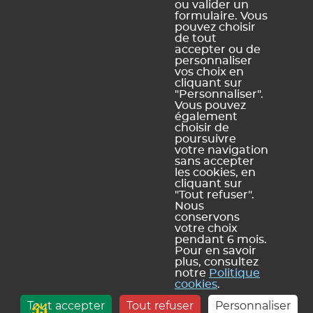
d'accessibilité
ou valider un
numérique
formulaire. Vous
pouvez choisir
de tout
accepter ou de
personnaliser
vos choix en
Légal Sites internet
Légal produits
cliquant sur
"Personnaliser".
Mentions légales et
Conditions générales de
Vous pouvez
conditions générales
vente et d'utilisation
également
d'utilisation des sites web
choisir de
Dispositions relatives à la
poursuivre
Politique de confidentialité
protection des données
votre navigation
personnelles
sans accepter
Politique de gestion des
les cookies, en
cookies
cliquant sur
Plan du site
"Tout refuser".
Nous
conservons
votre choix
pendant 6 mois.
Pour en savoir
plus, consultez
notre
Politique
INDEX ÉDUCATION | © 2026
cookies
.
- C
Tout accepter
Tout refuser
Personnaliser