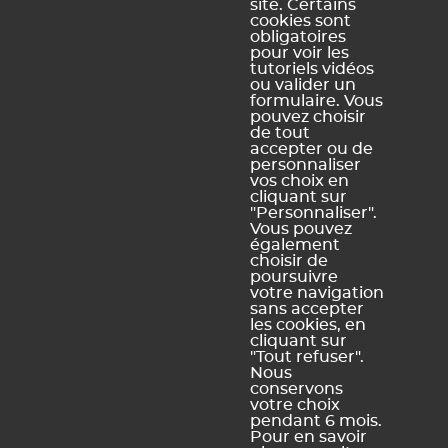
site. Certains
conforme
cookies sont
obligatoires
Schéma
pour voir les
pluriannuel
tutoriels vidéos
d'accessibilité
ou valider un
numérique
formulaire. Vous
pouvez choisir
de tout
accepter ou de
personnaliser
vos choix en
Légal Sites internet
Légal produits
cliquant sur
"Personnaliser".
Mentions légales et
Conditions générales de
Vous pouvez
conditions générales
vente et d'utilisation
également
d'utilisation des sites web
choisir de
Dispositions relatives à la
poursuivre
Politique de confidentialité
protection des données
votre navigation
personnelles
sans accepter
Politique de gestion des
les cookies, en
cookies
cliquant sur
Plan du site
"Tout refuser".
Nous
conservons
votre choix
pendant 6 mois.
Pour en savoir