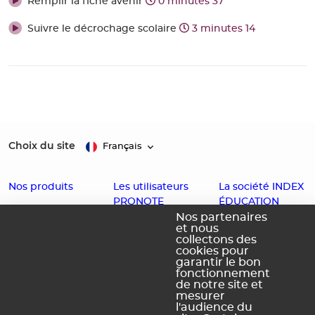
Remplir la fiche avenir
0 minutes 37
Suivre le décrochage scolaire
3 minutes 14
Choix du site
Français
Nos produits
Les utilisateurs
La société INDEX
PRONOTE
ÉDUCATION
EDT
Nos partenaires
et nous
Enseignants
Histoire
PRONOTE
collectons des
cookies pour
Familles
Offres d'emploi
PRONOTE
garantir le bon
fonctionnement
Partenaires
Contact
Primaire
de notre site et
Accessibilité :
PRONOTE
mesurer
l'audience du
Partiellement
Campus