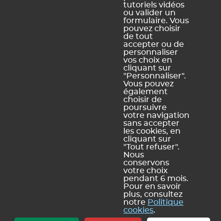
pluriannuel
tutoriels vidéos
d'accessibilité
ou valider un
numérique
formulaire. Vous
pouvez choisir
de tout
accepter ou de
personnaliser
vos choix en
Légal Sites internet
Légal produits
cliquant sur
"Personnaliser".
Mentions légales et
Conditions générales de
Vous pouvez
conditions générales
vente et d'utilisation
également
d'utilisation des sites web
choisir de
Dispositions relatives à la
poursuivre
Politique de confidentialité
protection des données
votre navigation
personnelles
sans accepter
Politique de gestion des
les cookies, en
cookies
cliquant sur
Plan du site
"Tout refuser".
Nous
conservons
votre choix
pendant 6 mois.
Pour en savoir
plus, consultez
notre
Politique
INDEX ÉDUCATION | © 2026
cookies
.
- C