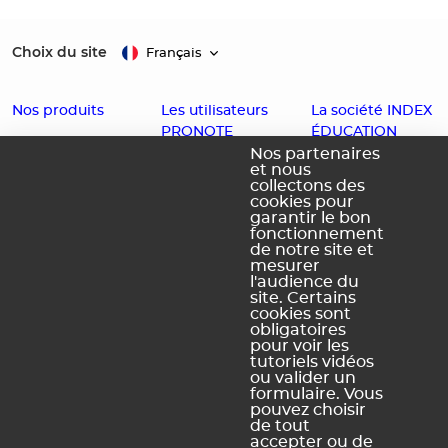
Choix du site
Français
Nos produits
Les utilisateurs
La société INDEX
PRONOTE
ÉDUCATION
EDT
Nos partenaires
et nous
Enseignants
Histoire
PRONOTE
collectons des
cookies pour
Familles
Offres d'emploi
PRONOTE
garantir le bon
Partenaires
Contact
fonctionnement
Primaire
de notre site et
Accessibilité :
PRONOTE
mesurer
l'audience du
Partiellement
Campus
site. Certains
conforme
cookies sont
obligatoires
Schéma
pour voir les
pluriannuel
tutoriels vidéos
d'accessibilité
ou valider un
numérique
formulaire. Vous
pouvez choisir
de tout
accepter ou de