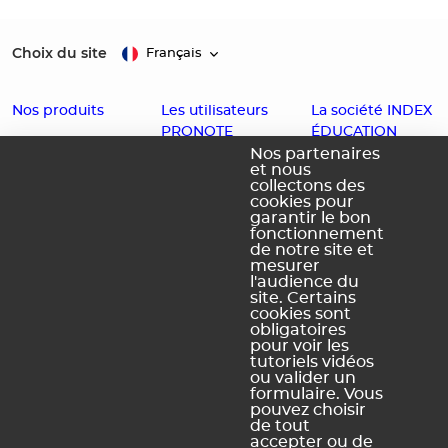
Choix du site
Français
Nos produits
Les utilisateurs
La société INDEX
PRONOTE
ÉDUCATION
EDT
Nos partenaires
et nous
Enseignants
Histoire
PRONOTE
collectons des
cookies pour
Familles
Offres d'emploi
PRONOTE
garantir le bon
fonctionnement
Partenaires
Contact
Primaire
de notre site et
Accessibilité :
PRONOTE
mesurer
l'audience du
Partiellement
Campus
site. Certains
conforme
cookies sont
obligatoires
Schéma
pour voir les
pluriannuel
tutoriels vidéos
d'accessibilité
ou valider un
numérique
formulaire. Vous
pouvez choisir
de tout
accepter ou de