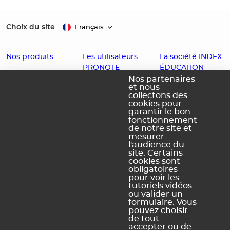
Choix du site
Français
Nos produits
Les utilisateurs
La société INDEX
PRONOTE
ÉDUCATION
EDT
Nos partenaires
et nous
Enseignants
Histoire
PRONOTE
collectons des
cookies pour
Familles
Offres d'emploi
PRONOTE
garantir le bon
Partenaires
Contact
fonctionnement
Primaire
de notre site et
Accessibilité :
PRONOTE
mesurer
l'audience du
Partiellement
Campus
site. Certains
conforme
cookies sont
obligatoires
Schéma
pour voir les
pluriannuel
tutoriels vidéos
d'accessibilité
ou valider un
numérique
formulaire. Vous
pouvez choisir
de tout
accepter ou de