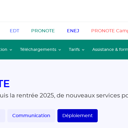
EDT
PRONOTE
ENEJ
PRONOTE Cam
tion
Téléchargements
Tarifs
Assistance & for
TE
puis la rentrée 2025, de nouveaux services 
e
Communication
Déploiement