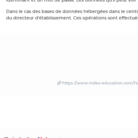
identifiant et un mot de passe. Les données qu'il peut voir
Dans le cas des bases de données hébergées dans le cent
du directeur d'établissement. Ces opérations sont effectuée
https://www.index-education.com/fr