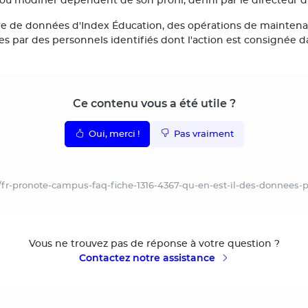
 ou modifier dépendent de son profil, défini par le directeur 
re de données d'Index Éducation, des opérations de maintena
s par des personnels identifiés dont l'action est consignée d
Ce contenu vous a été utile ?
Oui, merci !
Pas vraiment
/fr-pronote-campus-faq-fiche-1316-4367-qu-en-est-il-des-donnees
Vous ne trouvez pas de réponse à votre question ?
Contactez notre assistance