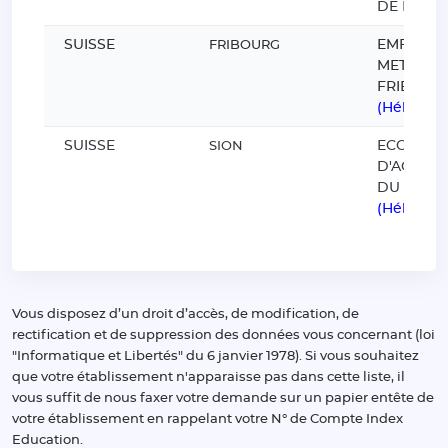
DE LA B
SUISSE
EMF - EC
FRIBOURG
METIERS
FRIBOU
(Hébergé
SUISSE
ECOLE
SION
D'AGRICU
DU VALA
(Hébergé
Vous disposez d’un droit d’accès, de modification, de
rectification et de suppression des données vous concernant (loi
"Informatique et Libertés" du 6 janvier 1978). Si vous souhaitez
que votre établissement n'apparaisse pas dans cette liste, il
vous suffit de nous faxer votre demande sur un papier entête de
votre établissement en rappelant votre N° de Compte Index
Education.