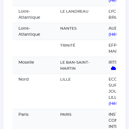
(Hébergé
Loire-
LYCEE LE
LE LANDREAU
Atlantique
BRIACE
Loire-
AUDENCI
NANTES
Atlantique
(Hébergé
EFPMA
TRINITÉ
MARTINI
Moselle
IRTS DE 
LE BAN-SAINT-
(Héb
MARTIN
Nord
ECOLE
LILLE
SUPERIE
JOURNAL
LILLE
(Hébergé
Paris
INSTITUT
PARIS
CONCIER
INTERNAT