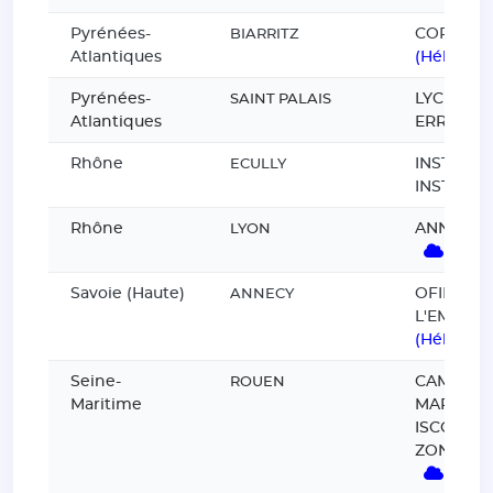
Pyrénées-
COPB
BIARRITZ
Atlantiques
(Hébergé
Pyrénées-
LYCEE JE
SAINT PALAIS
Atlantiques
ERRECAR
Rhône
INSTITUT 
ECULLY
INSTITUT 
Rhône
ANNEE L
LYON
(Héb
Savoie (Haute)
OFIL OS
ANNECY
L'EMPLOI
(Hébergé
Seine-
CAMPUS 
ROUEN
Maritime
MARC (PI
ISCOM, S
ZONE 01,
(Héb