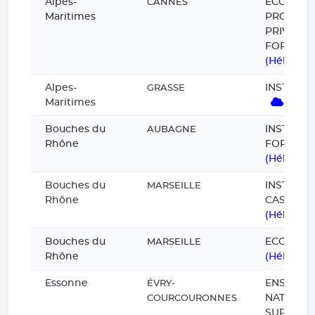
Alpes-
ECOLE
CANNES
Maritimes
PROFESS
PRIVÉ FB
FORMAT
(Hébergé
Alpes-
INSTITUT
GRASSE
Maritimes
(Héb
Bouches du
INSTITUT 
AUBAGNE
Rhône
FORBINE
(Hébergé
Bouches du
INSTITUT 
MARSEILLE
Rhône
CASSIEN
(Hébergé
Bouches du
ECOLE PI
MARSEILLE
Rhône
(Hébergé
Essonne
ENSIIE E
ÉVRY-
NATIONA
COURCOURONNES
SUPERIE