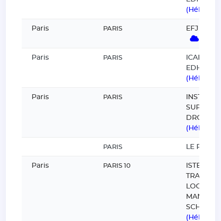
(Hébergé
Paris
EFJ (GRO
PARIS
(Héb
Paris
ICART (G
PARIS
EDH)
(Hébergé
Paris
INSTITUT
PARIS
SUPERIE
DROIT
(Hébergé
LE PRÉ-
PARIS
Paris
ISTELI PAR
PARIS 10
TRANSPO
LOGISTIC
MANAGE
SCHOOL
(Hébergé