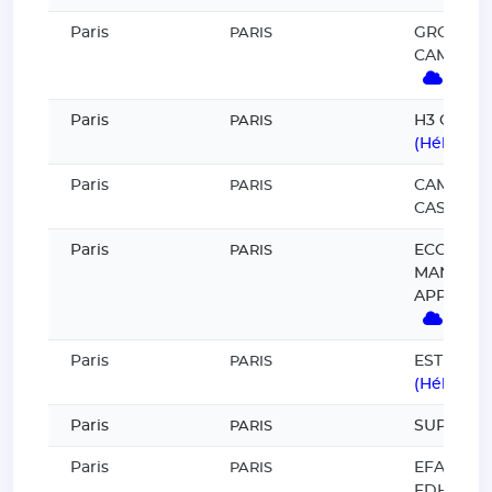
Paris
GROUPE 
PARIS
CAMPUS 
(Héb
Paris
H3 CAMP
PARIS
(Hébergé
Paris
CAMPUS 
PARIS
CASSIN
Paris
ECOLE D
PARIS
MANAGE
APPLIQUÉ
(Héb
Paris
ESTIAM
PARIS
(Hébergé
Paris
SUP DES
PARIS
Paris
EFAP (G
PARIS
EDH)