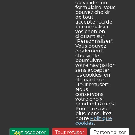
ou valider un
formulaire. Vous
pouvez choisir
Légal Sites internet
Légal produits
de tout
accepter ou de
Mentions légales et
Conditions générales de
personnaliser
conditions générales
vente et d'utilisation
vos choix en
d'utilisation des sites web
cliquant sur
Dispositions relatives à la
"Personnaliser".
Politique de confidentialité
protection des données
Vous pouvez
personnelles
également
Politique de gestion des
choisir de
cookies
poursuivre
Plan du site
votre navigation
sans accepter
les cookies, en
cliquant sur
"Tout refuser".
Nous
conservons
votre choix
INDEX ÉDUCATION | © 2026
pendant 6 mois.
- D
Pour en savoir
plus, consultez
notre
Politique
cookies
.
Tout accepter
Tout refuser
Personnaliser