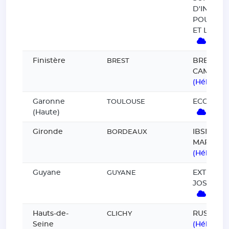
D'INFOR
POUR L'I
ET L'ENT
(Héb
Finistère
BREST O
BREST
CAMPUS
(Hébergé
Garonne
ECOLES B
TOULOUSE
(Haute)
(Héb
Gironde
IBSM MO
BORDEAUX
MARKETI
(Hébergé
Guyane
EXTERNAT
GUYANE
JOSEPH 
(Héb
Hauts-de-
RUSH SC
CLICHY
Seine
(Hébergé