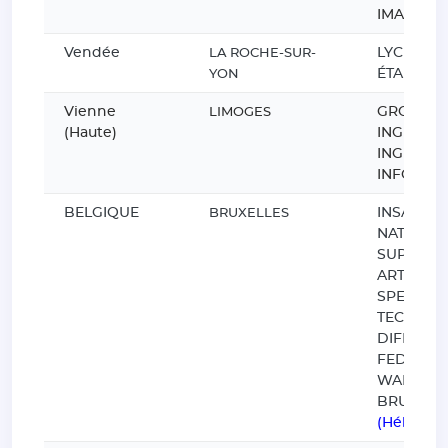
IMAGES
Vendée
LYCEE DE
LA ROCHE-SUR-
ÉTABLIÈR
YON
Vienne
GROUPE 3
LIMOGES
(Haute)
INGENIEU
INGENIER
INFORMA
BELGIQUE
INSAS INS
BRUXELLES
NATIONA
SUPERIE
ARTS DU
SPECTACL
TECHNIQ
DIFFUSIO
FEDERAT
WALLONI
BRUXELL
(Hébergé