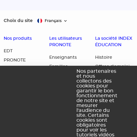
Choix du site
Français
Nos produits
Les utilisateurs
La société INDEX
PRONOTE
ÉDUCATION
EDT
Enseignants
Histoire
PRONOTE
Familles
Offres d'emploi
PRONOTE
Nos partenaires
Partenaires
Contact
et nous
Primaire
collectons des
Accessibilité :
PRONOTE
cookies pour
garantir le bon
Partiellement
Campus
fonctionnement
conforme
de notre site et
mesurer
Schéma
l'audience du
pluriannuel
site. Certains
d'accessibilité
cookies sont
numérique
obligatoires
pour voir les
tutoriels vidéos