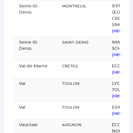
Seine-St-
IFPS FON
MONTREUIL
Denis
ŒUVRE D
CROIX SA
SIMON
(Hébergé
Seine-St-
IMA BUSI
SAINT-DENIS
Denis
SCHOOL
(Hébergé
Val-de-Marne
ECOLE E
CRETEIL
(Hébergé
Var
LYCEE LA
TOULON
TOURRA
(Hébergé
Var
ESAD TP
TOULON
(Hébergé
Vaucluse
ÉCOLE D
AVIGNON
NOUVELL