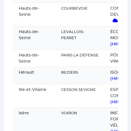
Hauts-de-
COMPETE
COURBEVOIE
Seine
DEVELOP
(Héb
Hauts-de-
ÉCOLE F
LEVALLOIS-
Seine
MORICE
PERRET
(Hébergé
Hauts-de-
PÔLE LÉ
PARIS LA DÉFENSE
Seine
VINCI
Hérault
ISOGM
BEZIERS
(Hébergé
Ille-et-Vilaine
ESPACE
CESSON SEVIGNE
CONCOU
(Hébergé
Isère
INSTITUT
VOIRON
FORMATI
VÉLO