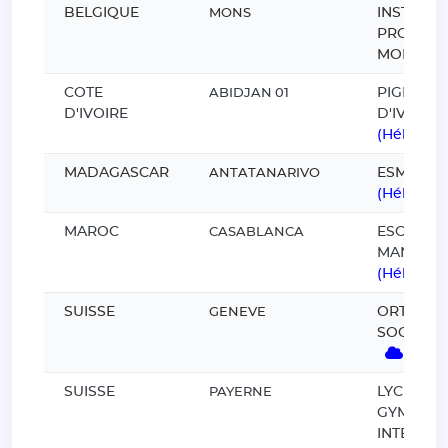
BELGIQUE
INSTITUT
MONS
PROVINC
MONS-BO
COTE
PIGIER C
ABIDJAN 01
D'IVOIRE
D'IVOIRE
(Hébergé
MADAGASCAR
ESMIA
ANTATANARIVO
(Hébergé
MAROC
ESCA ECO
CASABLANCA
MANAGE
(Hébergé
SUISSE
ORTRA S
GENEVE
SOCIAL 
(Héb
SUISSE
LYCEE PO
PAYERNE
GYMNAS
INTERCA