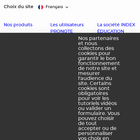
Choix du site
Français
Nos produits
Les utilisateurs
La société INDEX
PRONOTE
ÉDUCATION
EDT
Nos partenaires
et nous
Enseignants
Histoire
PRONOTE
collectons des
cookies pour
Familles
Offres d'emploi
PRONOTE
garantir le bon
fonctionnement
Partenaires
Contact
Primaire
de notre site et
Accessibilité :
PRONOTE
mesurer
l'audience du
Partiellement
Campus
site. Certains
conforme
cookies sont
obligatoires
Schéma
pour voir les
pluriannuel
tutoriels vidéos
d'accessibilité
ou valider un
numérique
formulaire. Vous
pouvez choisir
de tout
accepter ou de
personnaliser
vos choix en
Légal Sites internet
Légal produits