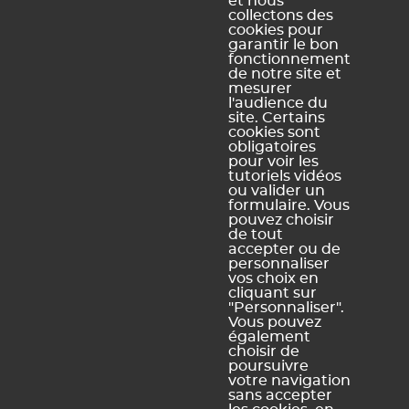
et nous
Enseignants
Histoire
PRONOTE
collectons des
cookies pour
Familles
Offres d'emploi
PRONOTE
garantir le bon
fonctionnement
Partenaires
Contact
Primaire
de notre site et
Accessibilité :
PRONOTE
mesurer
l'audience du
Partiellement
Campus
site. Certains
conforme
cookies sont
obligatoires
Schéma
pour voir les
pluriannuel
tutoriels vidéos
d'accessibilité
ou valider un
numérique
formulaire. Vous
pouvez choisir
de tout
accepter ou de
personnaliser
vos choix en
Légal Sites internet
Légal produits
cliquant sur
"Personnaliser".
Mentions légales et
Conditions générales de
Vous pouvez
conditions générales
vente et d'utilisation
également
d'utilisation des sites web
choisir de
Dispositions relatives à la
poursuivre
Politique de confidentialité
protection des données
votre navigation
personnelles
sans accepter
Politique de gestion des