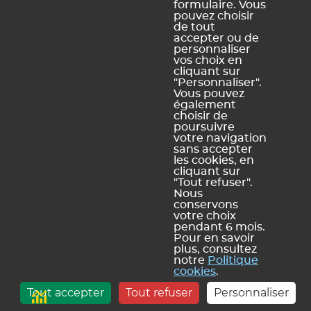
formulaire. Vous
pouvez choisir
de tout
accepter ou de
personnaliser
vos choix en
cliquant sur
"Personnaliser".
Vous pouvez
également
choisir de
poursuivre
votre navigation
sans accepter
les cookies, en
cliquant sur
"Tout refuser".
Nous
conservons
votre choix
Modification des données
pendant 6 mois.
PRONOTE de l'année N-1
Pour en savoir
plus, consultez
notre
Politique
cookies
.
> Plus d'infos pour les chefs
Tout accepter
Tout refuser
Personnaliser
d'établissement