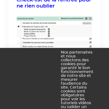
ne rien oublier
Nos partenaires
et nous
collectons des
cookies pour
garantir le bon
fonctionnement
de notre site et
mesurer
l'audience du
Sécurisation des comptes
site. Certains
cookies sont
obligatoires
pour voir les
> Plus d'infos pour les chefs
tutoriels vidéos
d'établissements
ou valider un