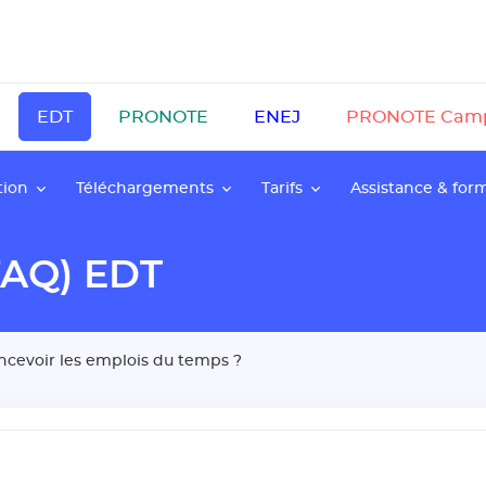
EDT
PRONOTE
ENEJ
PRONOTE Cam
tion
Téléchargements
Tarifs
Assistance & for
FAQ) EDT
ncevoir les emplois du temps ?