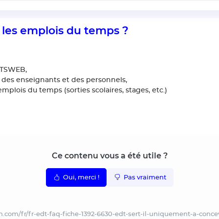
 les emplois du temps ?
 STSWEB,
 des enseignants et des personnels,
plois du temps (sorties scolaires, stages, etc.)
Ce contenu vous a été utile ?
Oui, merci !
Pas vraiment
.com/fr/fr-edt-faq-fiche-1392-6630-edt-sert-il-uniquement-a-conc