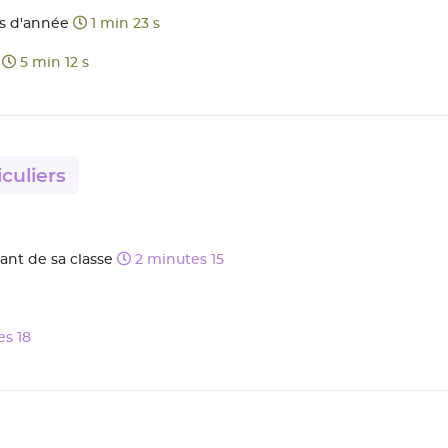
rs d'année
1 min 23 s
s
5 min 12 s
culiers
ant de sa classe
2 minutes 15
s 18