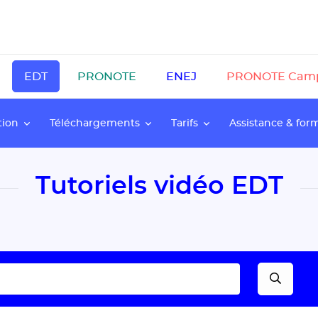
EDT
PRONOTE
ENEJ
PRONOTE Cam
tion
Téléchargements
Tarifs
Assistance & for
Tutoriels vidéo EDT