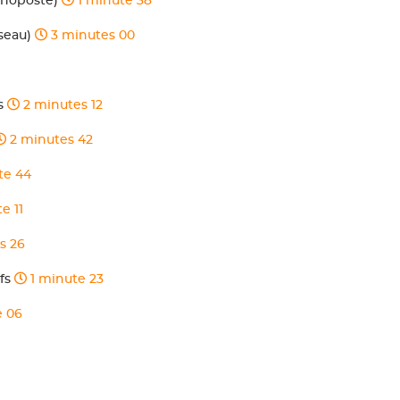
Monoposte)
1 minute 38
éseau)
3 minutes 00
és
2 minutes 12
2 minutes 42
te 44
e 11
s 26
ifs
1 minute 23
e 06