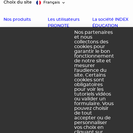
Choix du site
Français
Nos produits
Les utilisateurs
La société INDEX
PRONOTE
ÉDUCATION
EDT
Nos partenaires
et nous
Enseignants
Histoire
PRONOTE
collectons des
cookies pour
Familles
Offres d'emploi
PRONOTE
garantir le bon
Partenaires
fonctionnement
Contact
Primaire
de notre site et
Accessibilité :
PRONOTE
mesurer
l'audience du
Partiellement
Campus
site. Certains
conforme
cookies sont
obligatoires
Schéma
pour voir les
pluriannuel
tutoriels vidéos
d'accessibilité
ou valider un
numérique
formulaire. Vous
pouvez choisir
de tout
accepter ou de
personnaliser
vos choix en
Légal Sites internet
Légal produits
cliquant sur