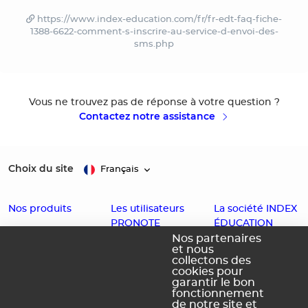
https://www.index-education.com/fr/fr-edt-faq-fiche-
1388-6622-comment-s-inscrire-au-service-d-envoi-des-
sms.php
Vous ne trouvez pas de réponse à votre question ?
Contactez notre assistance
Choix du site
Français
Nos produits
Les utilisateurs
La société INDEX
PRONOTE
ÉDUCATION
EDT
Nos partenaires
et nous
Enseignants
Histoire
PRONOTE
collectons des
cookies pour
Familles
Offres d'emploi
PRONOTE
garantir le bon
Partenaires
fonctionnement
Contact
Primaire
de notre site et