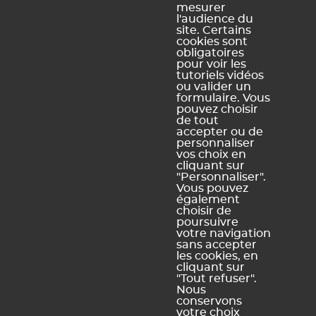
Accessibilité :
PRONOTE
mesurer
l'audience du
Partiellement
Campus
site. Certains
conforme
cookies sont
obligatoires
Schéma
pour voir les
pluriannuel
tutoriels vidéos
d'accessibilité
ou valider un
numérique
formulaire. Vous
pouvez choisir
de tout
accepter ou de
personnaliser
vos choix en
Légal Sites internet
Légal produits
cliquant sur
"Personnaliser".
Mentions légales et
Conditions générales de
Vous pouvez
conditions générales
vente et d'utilisation
également
d'utilisation des sites web
choisir de
Dispositions relatives à la
poursuivre
Politique de confidentialité
protection des données
votre navigation
personnelles
sans accepter
Politique de gestion des
les cookies, en
cookies
cliquant sur
Plan du site
"Tout refuser".
Nous
conservons
votre choix