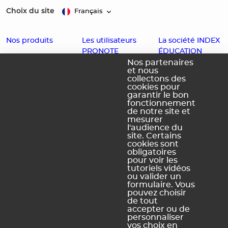
Choix du site
Français
Nos produits
Les utilisateurs
La société INDEX
PRONOTE
ÉDUCATION
EDT
Nos partenaires
et nous
Enseignants
Histoire
PRONOTE
collectons des
cookies pour
Familles
Offres d'emploi
PRONOTE
garantir le bon
fonctionnement
Partenaires
Contact
Primaire
de notre site et
Accessibilité :
PRONOTE
mesurer
l'audience du
Partiellement
Campus
site. Certains
conforme
cookies sont
obligatoires
Schéma
pour voir les
pluriannuel
tutoriels vidéos
d'accessibilité
ou valider un
numérique
formulaire. Vous
pouvez choisir
de tout
accepter ou de
personnaliser
vos choix en
Légal Sites internet
Légal produits