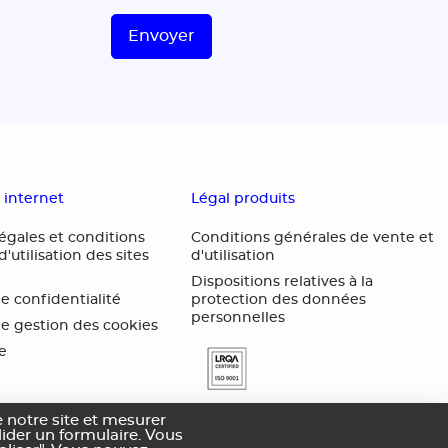
Envoyer
s internet
Légal produits
égales et conditions
Conditions générales de vente et
'utilisation des sites
d'utilisation
Dispositions relatives à la
de confidentialité
protection des données
personnelles
de gestion des cookies
te
 notre site et mesurer
alider un formulaire. Vous