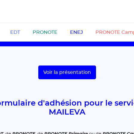
EDT
PRONOTE
ENEJ
PRONOTE Cam
Voir la présentation
rmulaire d'adhésion pour le serv
MAILEVA
DT
PRONOTE
PRONOTE Primaire
PRONOTE Ca
, de
, de
ou de