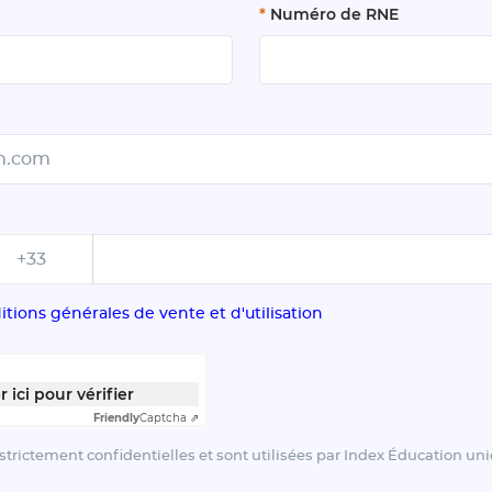
*
Numéro de RNE
+33
itions générales de vente et d'utilisation
r ici pour vérifier
Friendly
Captcha ⇗
 strictement confidentielles et sont utilisées par Index Éducation u