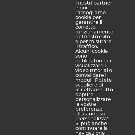
internet
dei dati
I nostri partner
e noi
Politica di
personali
raccogliamo
riservatezza
cookie per
Informativa
garantire il
corretto
sui cookie
funzionamento
Mappa del
del nostro sito
e per misurare
sito
il traffico.
Alcuni cookie
sono
obbligatori per
INDEX EDUCATION ITALIA
visualizzare i
Accreditati dal M.I.U.R.
video tutorial o
convalidare i
moduli. Potete
scegliere di
accettare tutto
oppure
personalizzare
le vostre
preferenze
cliccando su
'Personalizza'.
Si può anche
continuare la
navigazione