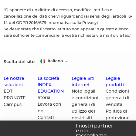
"Disponete di un diritto di accesso, modifica, rettifica e
cancellazione dei dati che vi riguardano (ai sensi degli articoli 13-
14 del GDPR 2016/679 Informativa sulla Privacy)
Se desiderate che il vostro istituto non appaia in questo elenco,
sarà sufficiente comunicare la vostra richiesta via mail o via fax."
Scelta del sito
Italiano
Le nostre
La società
Legale Siti
Legale
soluzioni
INDEX
internet
prodotti
EDUCATION
EDT
Note legali
Condizioni
Storia
PRONOTE
e condizioni
generali di
Lavora con
Campus
generali di
vendita
noi
utilizzo dei
Politica di
Contatti
nostri siti
protezione
internet
dei dati
I nostri partner
e noi
Politica di
personali
raccogliamo