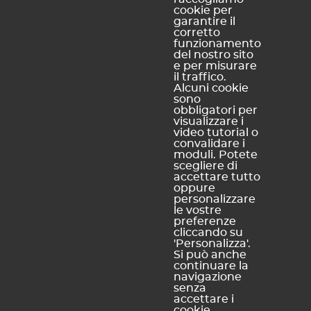
riservatezza
cookie per
Informativa
garantire il
corretto
sui cookie
funzionamento
Mappa del
del nostro sito
e per misurare
sito
il traffico.
Alcuni cookie
sono
obbligatori per
INDEX EDUCATION ITALIA
visualizzare i
Accreditati dal M.I.U.R.
video tutorial o
convalidare i
moduli. Potete
scegliere di
accettare tutto
oppure
personalizzare
le vostre
preferenze
cliccando su
'Personalizza'.
Si può anche
continuare la
navigazione
INDEX EDUCATION ITALIA S.r.l. u.s. | Posta certificata :
senza
accettare i
index.education@legalmail.it
- P.IVA 07363920013 - R.E.A. della
cookie