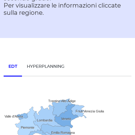
Per visualizzare le informazioni cliccate
sulla regione.
EDT
HYPERPLANNING
Trentino Alto Adige
Friuli Venezia Giulia
Valle d'Aosta
Veneto
Lombardia
Piemonte
Emilia Romagna