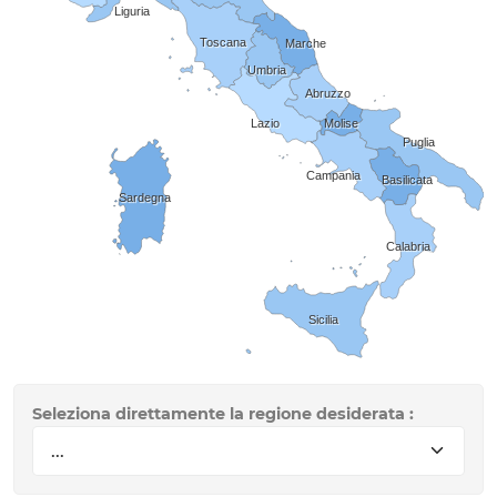
Liguria
Toscana
Marche
Umbria
Abruzzo
Lazio
Molise
Puglia
Campania
Basilicata
Sardegna
Calabria
Sicilia
Seleziona direttamente la regione desiderata :