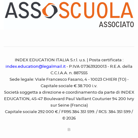
INDEX EDUCATION ITALIA S.r.l. u.s. | Posta certificata :
index.education@legalmail.it
- P.IVA 07363920013 - R.E.A. della
C.C.I.A.A. n. 887555
Sede legale: Viale Francesco Fasano, 4 - 10023 CHIERI (TO) -
Capitale sociale € 38.700 i.v.
Società soggetta a direzione e coordinamento da parte di INDEX
EDUCATION, 45-47 Boulevard Paul Vaillant Couturier 94 200 Ivry
sur Seine (Francia)
Capitale sociale 292 000 € / FR95 384 351 599. / RCS: 384 351 599 /
© 2026
B