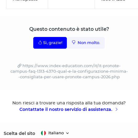
Questo contenuto è stato utile?
Sì, grazie!
Non molto.
https://www.index-education.com/it/it-pronote-
campus-faq-1313-4370-qual-e-la-configurazione-minima-
-consigliata-per-usare-pronote-campus-2026.php
Non riesci a trovare una risposta alla tua domanda?
Contattate il nostro servizio di assistenza.
Scelta del sito
Italiano