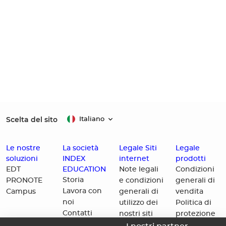
Scelta del sito
Italiano
Le nostre
La società
Legale Siti
Legale
soluzioni
INDEX
internet
prodotti
EDUCATION
EDT
Note legali
Condizioni
Storia
PRONOTE
e condizioni
generali di
Lavora con
Campus
generali di
vendita
noi
utilizzo dei
Politica di
Contatti
nostri siti
protezione
internet
dei dati