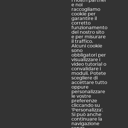
I nostri partner
e noi
Politica di
personali
raccogliamo
riservatezza
cookie per
Informativa
garantire il
corretto
sui cookie
funzionamento
Mappa del
del nostro sito
e per misurare
sito
il traffico.
Alcuni cookie
sono
obbligatori per
INDEX EDUCATION ITALIA
visualizzare i
Accreditati dal M.I.U.R.
video tutorial o
convalidare i
moduli. Potete
scegliere di
accettare tutto
oppure
personalizzare
le vostre
preferenze
cliccando su
'Personalizza'.
Si può anche
continuare la
navigazione
INDEX EDUCATION ITALIA S.r.l. u.s. | Posta certificata :