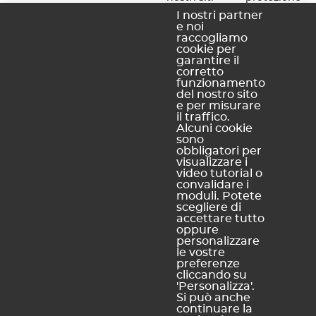
internet
dei dati
I nostri partner
e noi
Politica di
personali
raccogliamo
riservatezza
cookie per
Informativa
garantire il
corretto
sui cookie
funzionamento
Mappa del
del nostro sito
e per misurare
sito
il traffico.
Alcuni cookie
sono
obbligatori per
INDEX EDUCATION ITALIA
visualizzare i
Accreditati dal M.I.U.R.
video tutorial o
convalidare i
moduli. Potete
scegliere di
accettare tutto
oppure
personalizzare
le vostre
preferenze
cliccando su
'Personalizza'.
Si può anche
continuare la