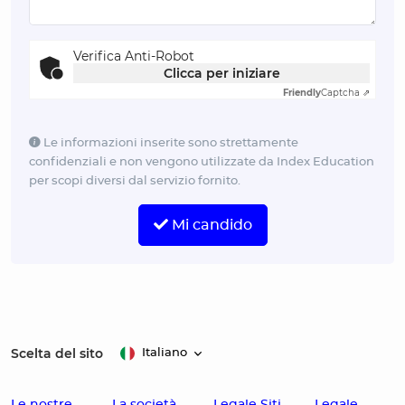
Verifica Anti-Robot
Clicca per iniziare
Friendly
Captcha ⇗
Le informazioni inserite sono strettamente
confidenziali e non vengono utilizzate da Index Education
per scopi diversi dal servizio fornito.
Mi candido
Scelta del sito
Italiano
Le nostre
La società
Legale Siti
Legale