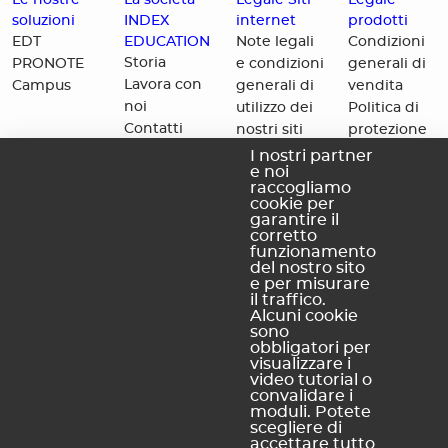
soluzioni
INDEX
internet
prodotti
EDUCATION
EDT
Note legali
Condizioni
Storia
PRONOTE
e condizioni
generali di
Lavora con
Campus
generali di
vendita
noi
utilizzo dei
Politica di
Contatti
nostri siti
protezione
internet
dei dati
I nostri partner
e noi
Politica di
personali
raccogliamo
riservatezza
cookie per
Informativa
garantire il
corretto
sui cookie
funzionamento
Mappa del
del nostro sito
e per misurare
sito
il traffico.
Alcuni cookie
sono
obbligatori per
INDEX EDUCATION ITALIA
visualizzare i
Accreditati dal M.I.U.R.
video tutorial o
convalidare i
moduli. Potete
scegliere di
accettare tutto